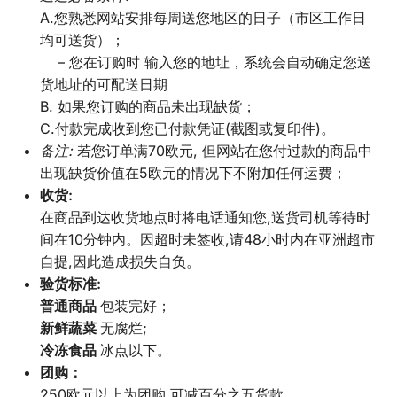
A.您熟悉网站安排每周送您地区的日子（市区工作日
均可送货）；
– 您在订购时 输入您的地址，系统会自动确定您送
货地址的可配送日期
B. 如果您订购的商品未出现缺货；
C.付款完成收到您已付款凭证(截图或复印件)。
备注:
若您订单满70欧元, 但网站在您付过款的商品中
出现缺货价值在5欧元的情况下不附加任何运费；
收货
:
在商品到达收货地点时将电话通知您,送货司机等待时
间在10分钟内。因超时未签收,请48小时内在亚洲超市
自提,因此造成损失自负。
验货标准
:
普通商品
包装完好；
新鲜蔬菜
无腐烂;
冷冻食品
冰点以下。
团购：
250欧元以上为团购 可减百分之五货款。